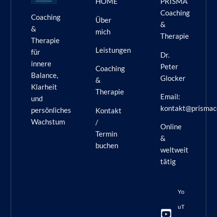
HOME
PRISMA
Coaching
Coaching
Über
&
&
mich
Therapie
Therapie
Leistungen
für
Dr.
innere
Peter
Coaching
Balance,
Glocker
&
Klarheit
Therapie
Email:
und
kontakt@prismac
persönliches
Kontakt
Wachstum
/
Online
Termin
&
buchen
weltweit
tätig
Yo
uT