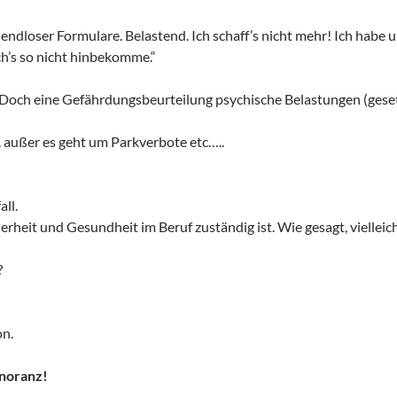
 endloser Formulare. Belastend. Ich schaff’s nicht mehr! Ich habe
h’s so nicht hinbekomme.“
t. Doch eine Gefährdungsbeurteilung psychische Belastungen (gesetz
…. außer es geht um Parkverbote etc…..
ll.
cherheit und Gesundheit im Beruf zuständig ist. Wie gesagt, viellei
?
on.
gnoranz!