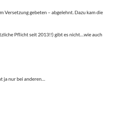
 um Versetzung gebeten – abgelehnt. Dazu kam die
liche Pflicht seit 2013!!) gibt es nicht…wie auch
cht ja nur bei anderen…